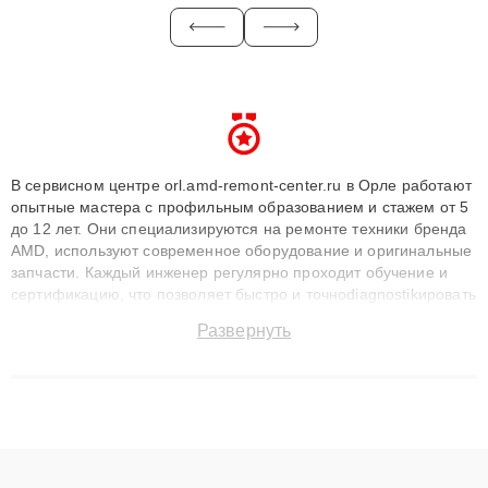
В сервисном центре orl.amd-remont-center.ru в Орле работают
опытные мастера с профильным образованием и стажем от 5
до 12 лет. Они специализируются на ремонте техники бренда
AMD, используют современное оборудование и оригинальные
запчасти. Каждый инженер регулярно проходит обучение и
сертификацию, что позволяет быстро и точноdiagnostikировать
поломки и восстанавливать технику с сохранением гарантии
Развернуть
до 3 лет. Наши мастера решают сложные случаи: от замены
матриц и материнских плат до ремонта после залития и
восстановления данных. Благодаря высокой квалификации и
ответственному подходу клиенты получают быстрый,
качественный ремонт и понятные объяснения по результатам
диагностики.