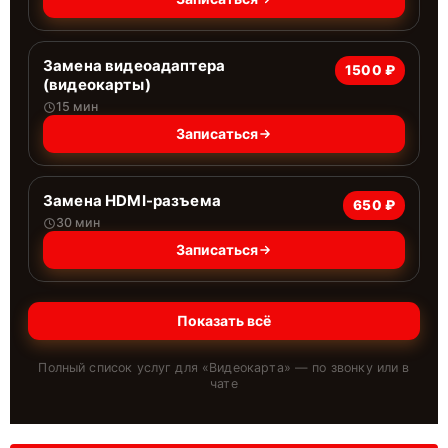
Замена видеоадаптера
1500 ₽
(видеокарты)
15 мин
Записаться
Замена HDMI-разъема
650 ₽
30 мин
Записаться
Показать всё
Полный список услуг для «
Видеокарта
» — по звонку или в
чате