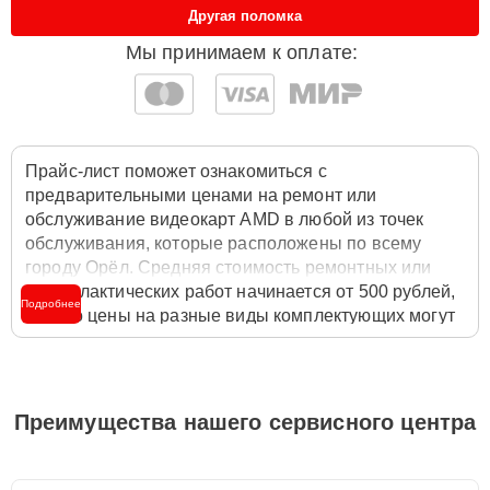
Другая поломка
Мы принимаем к оплате:
Прайс-лист поможет ознакомиться с
предварительными ценами на ремонт или
обслуживание видеокарт AMD в любой из точек
обслуживания, которые расположены по всему
городу Орёл. Средняя стоимость ремонтных или
профилактических работ начинается от 500 рублей,
Подробнее
однако цены на разные виды комплектующих могут
различаться. Полную стоимость работ с учётом
запчастей или расходных материалов необходимо
уточнять со специалистом службы заботы о
клиентах. Для расчета итоговой стоимости ремонта
Преимущества нашего сервисного центра
видеокарты достаточно позвонить по телефону
горячей линии
+7 (800) 301-53-70
или оставить
заявку на нашем сайте Amd-Remont-Center.